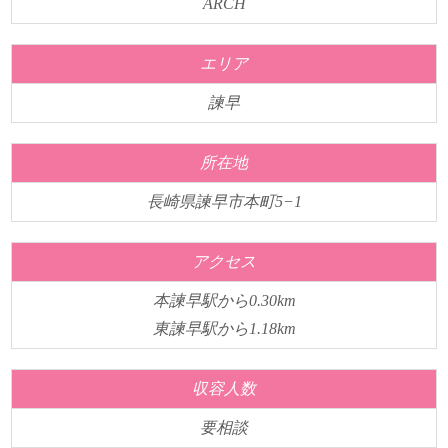
ARCH
エリア
諫早
所在地
長崎県諫早市本町5−1
アクセス
本諫早駅から0.30km
東諫早駅から1.18km
収容人数
要相談