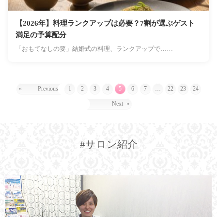
【2026年】料理ランクアップは必要？7割が選ぶゲスト
満足の予算配分
「おもてなしの要」結婚式の料理、ランクアップで……
«
Previous
1
2
3
4
5
6
7
…
22
23
24
Next
»
#サロン紹介